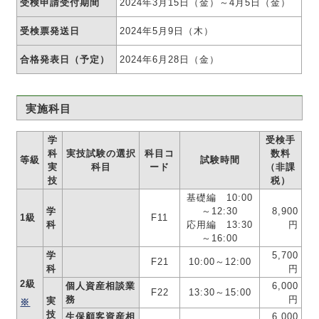
受検申請受付期間
2024年3月15日（金）～4月5日（金）
受検票発送日
2024年5月9日（木）
合格発表日（予定）
2024年6月28日（金）
実施科目
学
受検手
科
実技試験の選択
科目コ
数料
等級
試験時間
実
科目
ード
（非課
技
税）
基礎編 10:00
学
～12:30
8,900
1級
F11
科
応用編 13:30
円
～16:00
学
5,700
F21
10:00～12:00
科
円
2級
個人資産相談業
6,000
F22
13:30～15:00
務
円
実
※
技
生保顧客資産相
6,000