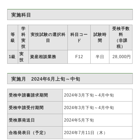
実施科目
学
受検手数
等
科
実技試験の選択科
科目コー
試験時
料
級
実
目
ド
間
（非課
技
税）
実
1級
資産相談業務
F12
半日
28,000円
技
実施月 2024年6月上旬～中旬
受検申請書請求期間
2024年3月下旬～4月中旬
受検申請受付期間
2024年3月下旬～4月中旬
受検票発送日
2024年5月下旬
合格発表日（予定）
2024年7月11日（木）