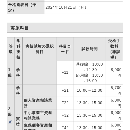
合格発表日（予
2024年10月21日（月）
定）
実施科目
学
受検手
等
科
実技試験の選択
科目コ
数料
試験時間
級
実
科目
ード
（非課
技
税）
基礎編 10:00
1
学
～12:30
8,900
F11
級
科
応用編 13:30
円
～16:00
学
5,700
F21
10:00～12:00
科
円
個人資産相談業
6,000
F22
13:30～15:00
務
円
2
中小事業主資産
6,000
級
F32
13:30～15:00
相談業務
円
実
※
技
生保顧客資産相
6,000
F42
13:30～15:00