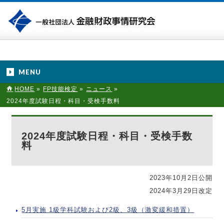
MENU
HOME
»
FP技能検定
»
ニュース
»
2024年度試験日程・科目・受検手数料
2024年度試験日程・科目・受検手数
料
2023年10月2日公開
2024年3月29日改定
5月実施 1級学科試験および2級、3級（激変緩和措置）