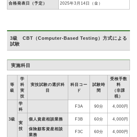
合格発表日（予定）
2025年3月14日（金）
3級 CBT（Computer-Based Testing）方式による
試験
実施科目
学
受検手数
等
科
実技試験の選択科
科目コー
試験時
料
級
実
目
ド
間
（非課
技
税）
学
F3A
90分
4,000円
科
3級
個人資産相談業務
F3B
60分
4,000円
実
技
保険顧客資産相談
F3C
60分
4,000円
業務