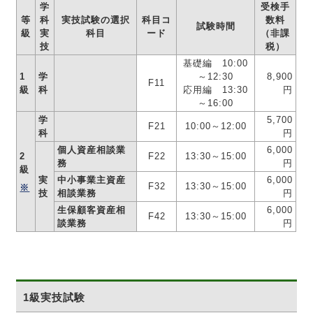
学
受検手
等
科
実技試験の選択
科目コ
数料
試験時間
級
実
科目
ード
（非課
技
税）
基礎編 10:00
1
学
～12:30
8,900
F11
級
科
応用編 13:30
円
～16:00
学
5,700
F21
10:00～12:00
科
円
個人資産相談業
6,000
2
F22
13:30～15:00
務
円
級
実
中小事業主資産
6,000
F32
13:30～15:00
※
技
相談業務
円
生保顧客資産相
6,000
F42
13:30～15:00
談業務
円
1級実技試験