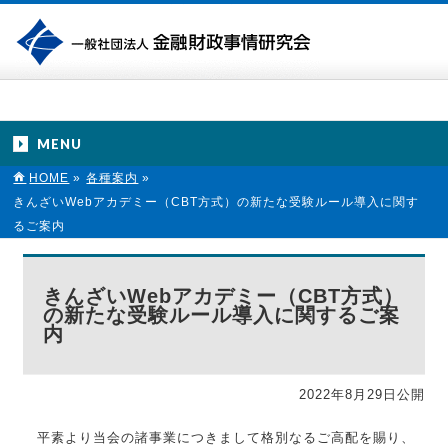
MENU
HOME
»
各種案内
»
きんざいWebアカデミー（CBT方式）の新たな受験ルール導入に関す
るご案内
きんざいWebアカデミー（CBT方式）
の新たな受験ルール導入に関するご案
内
2022年8月29日公開
平素より当会の諸事業につきまして格別なるご高配を賜り、