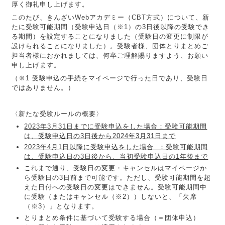
厚く御礼申し上げます。
このたび、きんざいWebアカデミー（CBT方式）について、新
たに受験可能期間（受験申込日（※1）の3日後以降の受験でき
る期間）を設定することになりました（受験日の変更に制限が
設けられることになりました）。受験者様、団体とりまとめご
担当者様におかれましては、何卒ご理解賜りますよう、お願い
申し上げます。
（※1 受験申込の手続をマイページで行った日であり、受験日
ではありません。）
〈新たな受験ルールの概要〉
2023年3月31日までに受験申込をした場合：受験可能期間
は、受験申込日の3日後から2024年3月31日まで
2023年4月1日以降に受験申込をした場合 ：受験可能期間
は、受験申込日の3日後から、当初受験申込日の1年後まで
これまで通り、受験日の変更・キャンセルはマイページか
ら受験日の3日前まで可能です。ただし、受験可能期間を超
えた日付への受験日の変更はできません。受験可能期間中
に受験（またはキャンセル（※2））しないと、「欠席
（※3）」となります。
とりまとめ条件に基づいて受験する場合（＝団体申込）