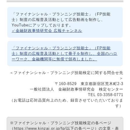
「ファイナンシャル・プランニング技能士」（FP技能
士）制度の広報普及活動として広告動画を制作し、
YouTubeにアップしております。
✓金融財政事情研究会 広報チャンネル
「ファイナンシャル・プランニング技能士」（FP技能
士）制度の広報普及活動として冊子を制作し、全国のハロ
ーワーク、金融機関等に無償で頒布しました。
＜ファイナンシャル・プランニング技能検定に関する問合せ先
＞
〒160-8529 東京都新宿区荒木町2-3
一般社団法人 金融財政事情研究会 検定センター
TEL 03-3358-0771
（お電話は応対品質向上のため、録音させていただいておりま
す）
※ファイナンシャル・プランニング技能検定の各ページ
（https://www.kinzai.or.jp/fp/以下の各ページ）の文章・表