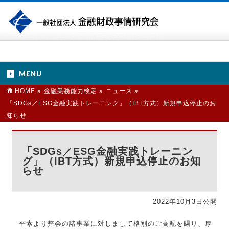
MENU
HOME
»
金融業務能力検定
»
ニュース
»
「SDGs／ESG金融実践トレーニング」（IBT方式）新規申込停止のお
知らせ
「SDGs／ESG金融実践トレーニン
グ」（IBT方式）新規申込停止のお知
らせ
2022年10月3日公開
平素より弊会の諸事業に対しまして格別のご高配を賜り、厚