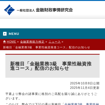
MENU
HOME
»
金融業務能力検定
»
ニュース
»
新種目「金融業務3級 事業性融資推進コース」配信のお知らせ
新種目「金融業務3級 事業性融資推
進コース」配信のお知らせ
2025年10月8日公開
2025年11月4日更新
平素より弊会の諸事業に格別のご高配を賜り誠にありがとうご
ざいます。
このたび、弊会では下記の通り新種目「
金融業務3級 事業性融