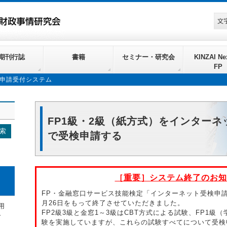
期刊行誌
書籍
セミナー・研究会
KINZAI Nex
FP
申請受付システム
FP1級・2級（紙方式）をインターネ
で受検申請する
［重要］システム終了のお知
FP・金融窓口サービス技能検定「インターネット受検申請受
月26日をもって終了させていただきました。
用
FP2級3級と金窓1～3級はCBT方式による試験、FP1級
ー
験を実施していますが、これらの試験すべてについて受検