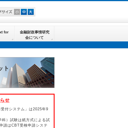
t for
金融財政事情研究
会について
ット
らせ
付システム」は2025年9
（学科）試験は紙方式による試
申請はCBT受検申請システ