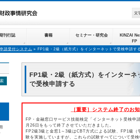
期刊行誌
書籍
セミナー・研究会
KINZAI Nex
FP
申請受付システム
»
FP1級・2級（紙方式）をインターネットで受検申請す
FP1級・2級（紙方式）をインターネ
で受検申請する
［重要］システム終了のお知
FP・金融窓口サービス技能検定「インターネット受検申請受
月26日をもって終了させていただきました。
用
FP2級3級と金窓1～3級はCBT方式による試験、FP1級
ー
験を実施していますが、これらの試験すべてについて受検