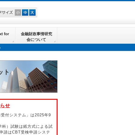
t for
金融財政事情研究
会について
る
ット
らせ
付システム」は2025年9
（学科）試験は紙方式による試
申請はCBT受検申請システ