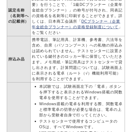
要）を行うことで、「1級DCプランナー（企業年
認定名称
金総合プランナー）」の称号が付与され、同表記
（名刺等へ
の資格名を名刺等に印刷することができます。詳
の記載例）
しくは、日本商工会議所「
DCプランナー（企業
年金総合プランナー）の資格登録制度について
」
をご覧ください
携帯電話、筆記用具、計算機、参考書、六法等を
含め、自席（パソコンブース）への私物の持込み
は認められていません。テストセンターに設置さ
れている鍵付きのロッカー等に保管していただき
持込み品
ます。メモ用紙・筆記用具はテストセンターで貸
し出されます。計算問題については、試験画面上
に表示される電卓（ルート（√）機能利用可能）
を利用することができます。
本試験では、試験画面左下の「電卓」ボタン
を押下すると表示されるWindows搭載の関数
電卓を使用することができます。
Windows搭載の電卓を利用する際、関数電卓
と標準電卓の切替が必要な場合は、電卓の上
部から受験者自身で行ってください。
テストセンターで使用するコンピュータの
OSは、すべてWindowsです。