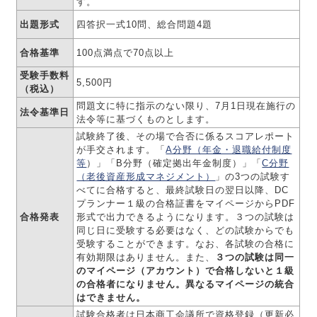
す。
出題形式
四答択一式10問、総合問題4題
合格基準
100点満点で70点以上
受験手数料
5,500円
（税込）
問題文に特に指示のない限り、7月1日現在施行の
法令基準日
法令等に基づくものとします。
試験終了後、その場で合否に係るスコアレポート
が手交されます。「
A分野（年金・退職給付制度
等
）」「B分野（確定拠出年金制度）」「
C分野
（老後資産形成マネジメント）
」の3つの試験す
べてに合格すると、最終試験日の翌日以降、DC
プランナー１級の合格証書をマイページからPDF
合格発表
形式で出力できるようになります。３つの試験は
同じ日に受験する必要はなく、どの試験からでも
受験することができます。なお、各試験の合格に
有効期限はありません。また、
３つの試験は同一
のマイページ（アカウント）で合格しないと１級
の合格者になりません。異なるマイページの統合
はできません。
試験合格者は日本商工会議所で資格登録（更新必