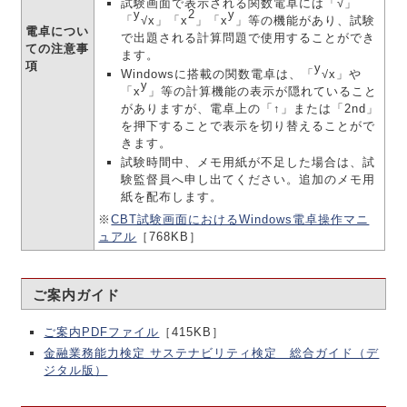
試験画面で表示される関数電卓には「√」
y
2
y
「
√x」「x
」「x
」等の機能があり、試験
電卓につい
で出題される計算問題で使用することができ
ての注意事
ます。
項
y
Windowsに搭載の関数電卓は、「
√x」や
y
「x
」等の計算機能の表示が隠れていること
がありますが、電卓上の「↑」または「2nd」
を押下することで表示を切り替えることがで
きます。
試験時間中、メモ用紙が不足した場合は、試
験監督員へ申し出てください。追加のメモ用
紙を配布します。
※
CBT試験画面におけるWindows電卓操作マニ
ュアル
［768KB］
ご案内ガイド
ご案内PDFファイル
［415KB］
金融業務能力検定 サステナビリティ検定 総合ガイド（デ
ジタル版）