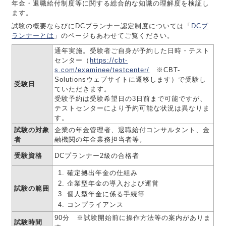
年金・退職給付制度等に関する総合的な知識の理解度を検証し
ます。
試験の概要ならびにDCプランナー認定制度については「
DCプ
ランナーとは
」のページもあわせてご覧ください。
通年実施。受験者ご自身が予約した日時・テスト
センター（
https://cbt-
s.com/examinee/testcenter/
※CBT-
Solutionsウェブサイトに遷移します）で受験し
受験日
ていただきます。
受験予約は受験希望日の3日前まで可能ですが、
テストセンターにより予約可能な状況は異なりま
す。
試験の対象
企業の年金管理者、退職給付コンサルタント、金
者
融機関の年金業務担当者等。
受験資格
DCプランナー2級の合格者
確定拠出年金の仕組み
企業型年金の導入および運営
試験の範囲
個人型年金に係る手続等
コンプライアンス
90分 ※試験開始前に操作方法等の案内がありま
試験時間