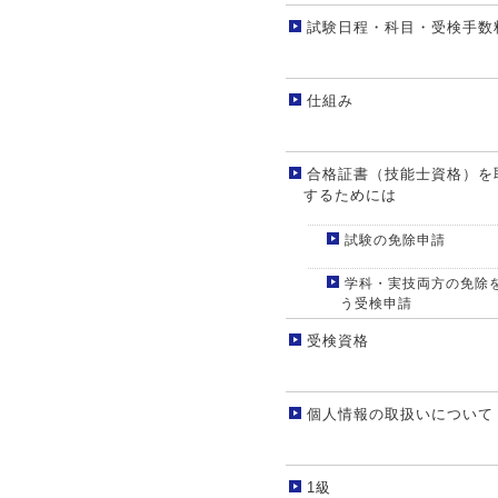
試験日程・科目・受検手数
仕組み
合格証書（技能士資格）を
するためには
試験の免除申請
学科・実技両方の免除
う受検申請
受検資格
個人情報の取扱いについて
1級