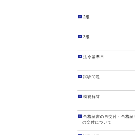
2級
3級
法令基準日
試験問題
模範解答
合格証書の再交付・合格証
の交付について