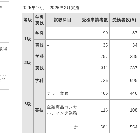
料
2025年10月～2026年2月実施
学科
等級
試験科目
受検申請者数
受検者数(A)
実技
学科
–
90
87
1級
実技
–
35
34
取得
学科
–
257
235
2級
実技
–
311
287
を伴
学科
–
725
695
テラー業務
465
446
3級
金融商品コンサ
実技
116
108
ルティング業務
計
581
554