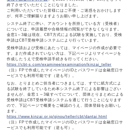
終了させていただくことになりました。
ご利用いただいていた皆様にはご不便・ご迷惑をおかけします
が、何卒ご理解賜りますようお願い申し上げます。
システム終了に伴い、アカウントを所持している方（受検者）
については、申請履歴や合格情報の閲覧ができなくなります。
金窓1～3級は現在、CBT方式による試験を実施しており、受検
申請はCBT受検申請システムにより行っています。
受検申請および受検にあたっては、マイページの作成が必要で
す。まだ作成されていない方は、下記ページよりマイページを
作成したうえで受検申請手続きを行ってください。
https://cbt-s.com/examinee/examination/kinzai_teller
（注）FPで作成したマイページのIDとパスワードは金融窓口サ
ービスでも利用可能です（逆も可）。
なお、とりまとめご担当者につきましては、すでに紙方式によ
る試験を終了しているため本システム終了による影響はござい
ませんが、金窓１～3級すべてについて、団体とりまとめによる
受検申請はCBT受検申請システムを通じて行うことになります
ので、下記ページで概要をご確認のうえ、団体登録をお願いし
ます。
https://www.kinzai.or.jp/ginou/teller/cbt/dantai.html
（注）FPで作成したマイページのIDとパスワードは金融窓口サ
ービスでも利用可能です（逆も可）。