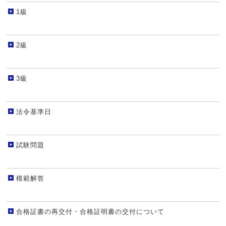
1級
2級
3級
法令基準日
試験問題
模範解答
合格証書の再交付・合格証明書の交付について