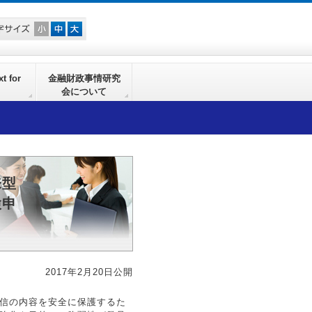
t for
金融財政事情研究
会について
来型
検申
2017年2月20日公開
信の内容を安全に保護するた