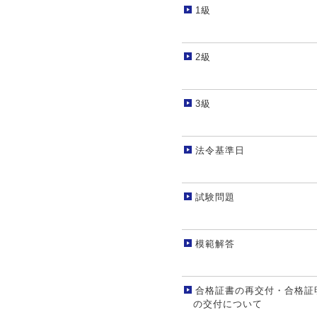
1級
2級
3級
法令基準日
試験問題
模範解答
合格証書の再交付・合格証
の交付について