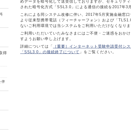
めデータを暗号化して送受信しておりますが、セキュリティ
された暗号化方式「SSL3.0」による通信の接続を2017年
料
これによる同システム改修に伴い、2017年5月実施金融窓
より従来型携帯電話（フィーチャーフォン）および「TLS1
ないご利用環境では当システムをご利用いただけなくなりま
ご利用いただいていたみなさまにはご不便・ご迷惑をおかけ
すようお願い申し上げます。
詳細については「
［重要］インターネット受験申請受付シス
「SSL3.0」の接続終了について
」をご覧ください。
取得
を伴