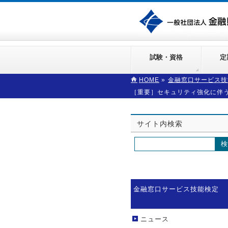
試験・資格
定
HOME
»
金融窓口サービス技
［重要］セキュリティ強化に伴
サイト内検索
金融窓口サービス技能検定
ニュース