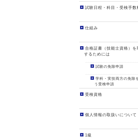
試験日程・科目・受検手数
仕組み
合格証書（技能士資格）を
するためには
試験の免除申請
学科・実技両方の免除
う受検申請
受検資格
個人情報の取扱いについて
1級