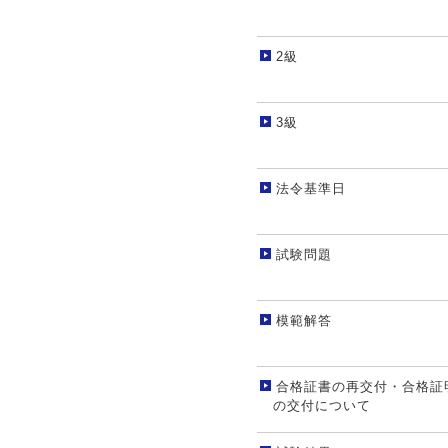
2級
3級
法令基準日
試験問題
模範解答
合格証書の再交付・合格証
の交付について