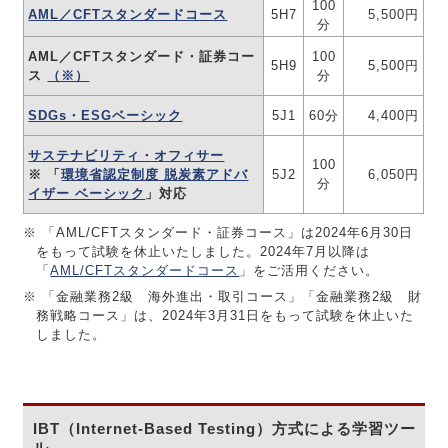
100
AML／CFTスタンダードコース
5H7
5,500円
分
AML／CFTスタンダード・証券コー
100
5H9
5,500円
ス
（※）
分
SDGs・ESGベーシック
5J1
60分
4,400円
サステナビリティ・オフィサー
100
※ 「
環境省認定制度 脱炭素アドバ
5J2
6,050円
分
イザー ベーシック
」対応
※ 「AML/CFTスタンダード・証券コース」は2024年6月30日
をもって試験を休止いたしました。2024年7月以降は
「
AML/CFTスタンダードコース
」をご活用ください。
※ 「金融業務2級 海外進出・取引コース」「金融業務2級 財
務戦略コース」は、2024年3月31日をもって試験を休止いた
しました。
IBT（Internet-Based Testing）方式による学習ツー
ル