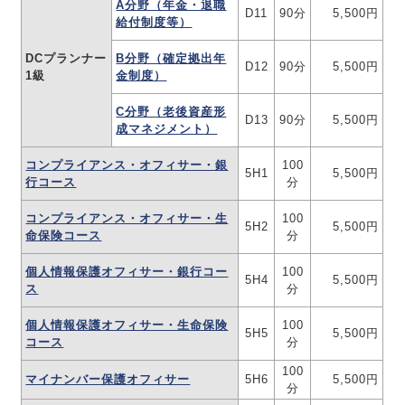
A分野（年金・退職
D11
90分
5,500円
給付制度等）
DCプランナー
B分野（確定拠出年
D12
90分
5,500円
1級
金制度）
C分野（老後資産形
D13
90分
5,500円
成マネジメント）
コンプライアンス・オフィサー・銀
100
5H1
5,500円
行コース
分
コンプライアンス・オフィサー・生
100
5H2
5,500円
命保険コース
分
個人情報保護オフィサー・銀行コー
100
5H4
5,500円
ス
分
個人情報保護オフィサー・生命保険
100
5H5
5,500円
コース
分
100
マイナンバー保護オフィサー
5H6
5,500円
分