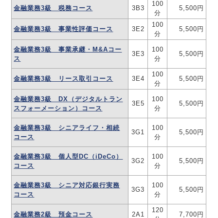
100
金融業務3級 税務コース
3B3
5,500円
分
100
金融業務3級 事業性評価コース
3E2
5,500円
分
金融業務3級 事業承継・M&Aコー
100
3E3
5,500円
ス
分
100
金融業務3級 リース取引コース
3E4
5,500円
分
金融業務3級 DX（デジタルトラン
100
3E5
5,500円
スフォーメーション）コース
分
金融業務3級 シニアライフ・相続
100
3G1
5,500円
コース
分
金融業務3級 個人型DC（iDeCo）
100
3G2
5,500円
コース
分
金融業務3級 シニア対応銀行実務
100
3G3
5,500円
コース
分
120
金融業務2級 預金コース
2A1
7,700円