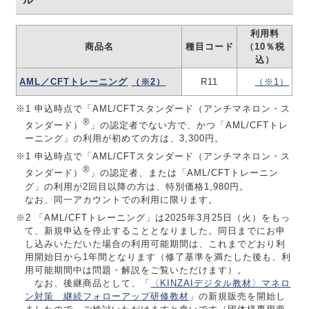
利用料
商品名
種目コード
（10％税
込）
AML／CFTトレーニング
（※2）
R11
（※1）
※1 申込時点で「AML/CFTスタンダード（アンチマネロン・ス
®
タンダード）
」の認定者でない方で、かつ「AML/CFTトレ
ーニング」の利用が初めての方は、3,300円。
※1 申込時点で「AML/CFTスタンダード（アンチマネロン・ス
®
タンダード）
」の認定者、または「AML/CFTトレーニン
グ」の利用が2回目以降の方は、特別価格1,980円。
なお、同一アカウントでの利用に限ります。
※2 「AML/CFTトレーニング」は2025年3月25日（火）をもっ
て、新規申込を停止することとなりました。同日までにお申
し込みいただいた場合の利用可能期間は、これまでどおり利
用開始日から1年間となります（修了基準を満たした後も、利
用可能期間中は問題・解説をご覧いただけます）。
なお、後継商品として、「
〈KINZAIデジタル教材〉マネロ
ン対策 継続フォローアップ研修教材
」の新規販売を開始し