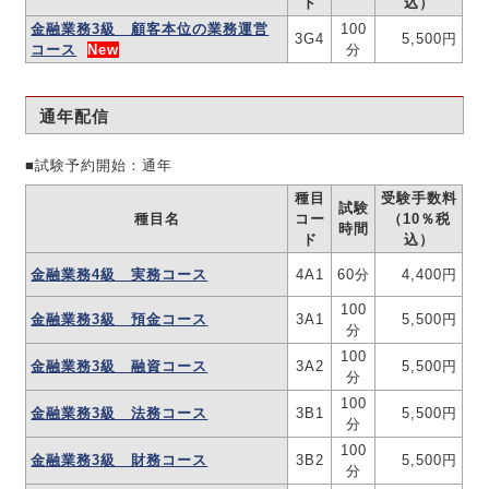
ド
込）
金融業務3級 顧客本位の業務運営
100
3G4
5,500円
コース
New
分
通年配信
■試験予約開始：通年
種目
受験手数料
試験
種目名
コー
（10％税
時間
ド
込）
金融業務4級 実務コース
4A1
60分
4,400円
100
金融業務3級 預金コース
3A1
5,500円
分
100
金融業務3級 融資コース
3A2
5,500円
分
100
金融業務3級 法務コース
3B1
5,500円
分
100
金融業務3級 財務コース
3B2
5,500円
分