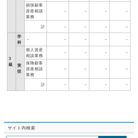
損保顧客
資産相談
－
－
－
－
業務
計
－
－
－
－
学
－
－
－
－
－
科
個人資産
－
－
－
－
相談業務
3
保険顧客
級
実
資産相談
－
－
－
－
技
業務
計
－
－
－
－
サイト内検索