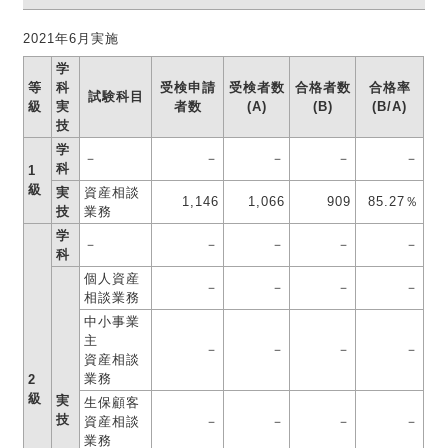
2021年6月実施
学
等
科
受検申請
受検者数
合格者数
合格率
試験科目
級
実
者数
(A)
(B)
(B/A)
技
学
－
－
－
－
－
科
1
級
実
資産相談
1,146
1,066
909
85.27％
技
業務
学
－
－
－
－
－
科
個人資産
－
－
－
－
相談業務
中小事業
主
－
－
－
－
資産相談
業務
2
級
実
生保顧客
技
資産相談
－
－
－
－
業務