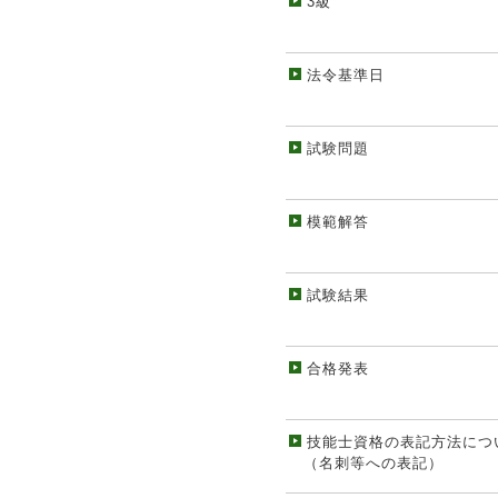
3級
法令基準日
試験問題
模範解答
試験結果
合格発表
技能士資格の表記方法につ
（名刺等への表記）