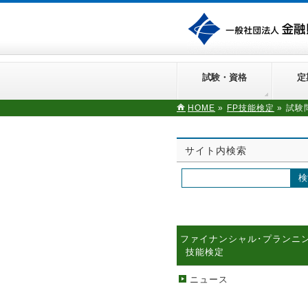
試験・資格
定
HOME
»
FP技能検定
»
試験
サイト内検索
ファイナンシャル･プランニ
技能検定
ニュース