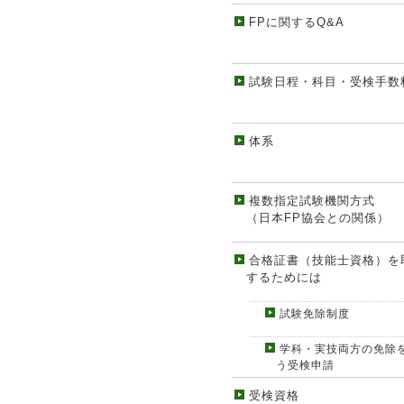
FPに関するQ&A
試験日程・科目・受検手数
体系
複数指定試験機関方式
（日本FP協会との関係）
合格証書（技能士資格）を
するためには
試験免除制度
学科・実技両方の免除
う受検申請
受検資格