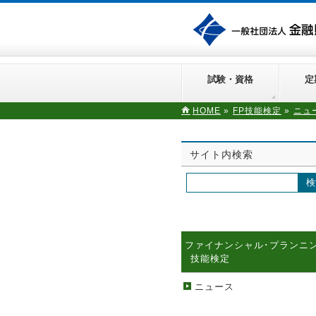
試験・資格
定
HOME
»
FP技能検定
»
ニュ
サイト内検索
ファイナンシャル･プランニ
技能検定
ニュース