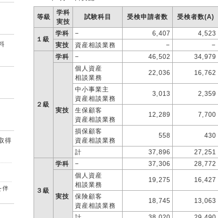
学科
等級
試験科目
受検申請者数
受検者数(A)
実技
学科
−
6,407
4,523
１級
料
実技
資産相談業務
−
−
学科
−
46,502
34,979
個人資産
22,036
16,762
相談業務
中小事業主
3,013
2,359
資産相談業務
２級
実技
生保顧客
12,289
7,700
資産相談業務
損保顧客
558
430
取得
資産相談業務
計
37,896
27,251
学科
−
37,306
28,772
個人資産
19,275
16,427
相談業務
を伴
３級
実技
保険顧客
18,745
13,063
資産相談業務
計
38,020
29,490