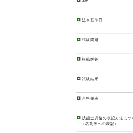
3級
法令基準日
試験問題
模範解答
試験結果
合格発表
技能士資格の表記方法につ
（名刺等への表記）