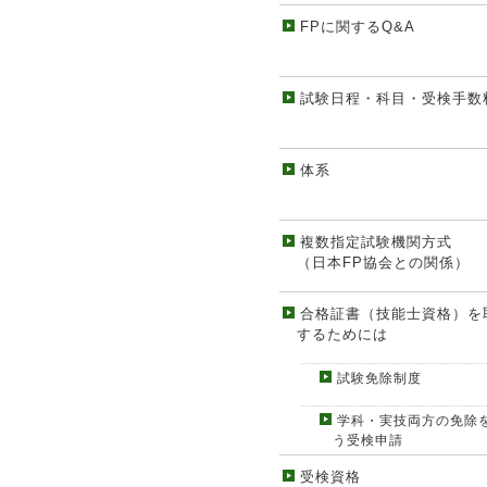
FPに関するQ&A
試験日程・科目・受検手数
体系
複数指定試験機関方式
（日本FP協会との関係）
合格証書（技能士資格）を
するためには
試験免除制度
学科・実技両方の免除
う受検申請
受検資格