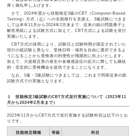
厚く御礼申し上げます。
さて、2024年度から技能検定3級のCBT（Computer-Based
Testing）方式（
※
）への全面移行を見据え、3級試験につきま
しては本年11月から2024年2月末まで、従来の紙の問題冊子と
解答用紙による試験方式に加えて、CBT方式による試験を並行
実施いたします。
CBT方式の採用により、試験日と試験時間が固定されていた
現行の紙試験と異なり、受検日時・場所を自由に選択できるよ
うになることから受検者の利便性が飛躍的に向上いたします。
加えて、大規模災害の発生や各種感染症の拡大に際しても継続
的・安定的に受検機会を提供できることになります。
なお、1級・2級試験につきましては、これまで同様従来の紙
試験方式での実施となります。
１ 技能検定3級試験のCBT方式並行実施について（2023年11
月から2024年2月末まで）
2023年11月からCBT方式で並行実施する試験科目は以下のとお
りです。
技能検定職種
等級
科目