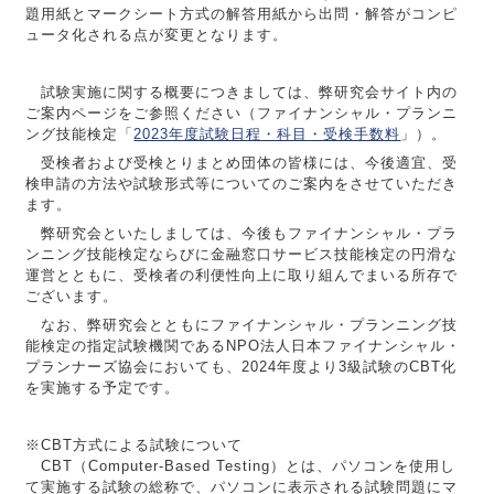
題用紙とマークシート方式の解答用紙から出問・解答がコンピ
ュータ化される点が変更となります。
試験実施に関する概要につきましては、弊研究会サイト内の
ご案内ページをご参照ください（ファイナンシャル・プランニ
ング技能検定「
2023年度試験日程・科目・受検手数料
」）。
受検者および受検とりまとめ団体の皆様には、今後適宜、受
検申請の方法や試験形式等についてのご案内をさせていただき
ます。
弊研究会といたしましては、今後もファイナンシャル・プラ
ンニング技能検定ならびに金融窓口サービス技能検定の円滑な
運営とともに、受検者の利便性向上に取り組んでまいる所存で
ございます。
なお、弊研究会とともにファイナンシャル・プランニング技
能検定の指定試験機関であるNPO法人日本ファイナンシャル・
プランナーズ協会においても、2024年度より3級試験のCBT化
を実施する予定です。
※CBT方式による試験について
CBT（Computer-Based Testing）とは、パソコンを使用し
て実施する試験の総称で、パソコンに表示される試験問題にマ