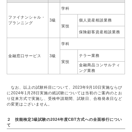
学科
ファイナンシャル・
3級
個人資産相談業務
プランニング
実技
保険顧客資産相談業務
学科
テラー業務
金融窓口サービス
3級
実技
金融商品コンサルティ
ング業務
なお、以上の試験科目について、2023年9月10日実施ならび
に2024年1月28日実施の紙試験については当初のご案内のとお
り従来方式で実施し、受検申請期間、試験日、合格発表日など
の変更はございません。
２ 技能検定3級試験の2024年度CBT方式への全面移行につい
て