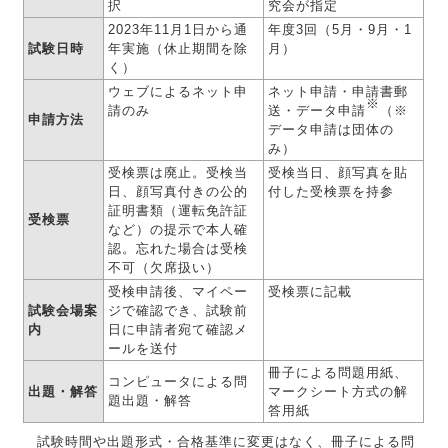
択
究会が指定
2023年11月1日から通
年度3回（5月・9月・1
試験日時
年実施（休止期間を除
月）
く）
ウェブによるネット申
ネット申請・申請書郵
※
請のみ
送・データ申請
（※
申請方法
データ申請は団体の
み）
受検票は廃止。受検当
受検当日、顔写真を貼
日、顔写真付きの公的
付した受検票を持参
証明書類（運転免許証
受検票
など）の提示で本人確
認。忘れた場合は受検
不可（欠席扱い）
受検申請後、マイペー
受検票に記載
試験会場案
ジで確認でき、試験前
内
日に申請者宛て確認メ
ールを送付
冊子による問題用紙、
コンピュータによる問
出題・解答
マークシート方式の解
題出題・解答
答用紙
試験時間や出題形式・合格基準に変更はなく、冊子による問