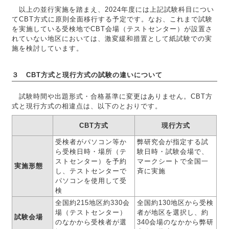
以上の並行実施を踏まえ、2024年度には上記試験科目につい
てCBT方式に原則全面移行する予定です。なお、これまで試験
を実施している受検地でCBT会場（テストセンター）が設置さ
れていない地区においては、激変緩和措置として紙試験での実
施を検討しています。
３ CBT方式と現行方式の試験の違いについて
試験時間や出題形式・合格基準に変更はありません。CBT方
式と現行方式の相違点は、以下のとおりです。
CBT方式
現行方式
受検者がパソコン等か
弊研究会が指定する試
ら受検日時・場所（テ
験日時・試験会場で、
ストセンター）を予約
マークシートで全国一
実施形態
し、テストセンターで
斉に実施
パソコンを使用して受
検
全国約215地区約330会
全国約130地区から受検
場（テストセンター）
者が地区を選択し、約
試験会場
のなかから受検者が選
340会場のなかから弊研